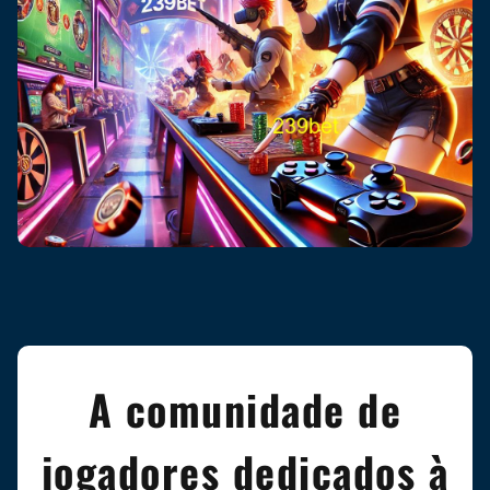
A comunidade de
jogadores dedicados à