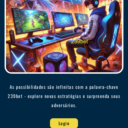
As possibilidades são infinitas com a palavra-chave
239bet - explore novas estratégias e surpreenda seus
adversários.
Login