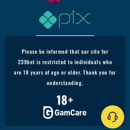
Please be informed that our site for
239bet is restricted to individuals who
are 18 years of age or older. Thank you for
understanding.
18+