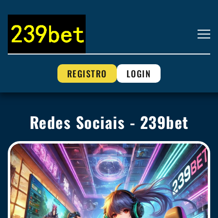
REGISTRO
LOGIN
Redes Sociais - 239bet