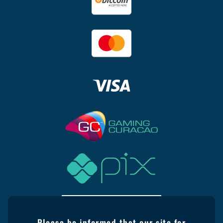
Please be informed that our site for